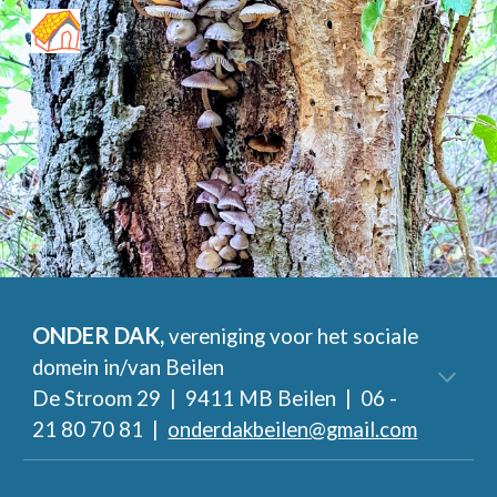
Skip to main content
Skip to navigation
ONDER DAK,
vereniging voor het sociale
domein in/van Beilen
De Stroom 29 | 9411 MB Beilen | 06 -
21 80 70 81 |
onderdakbeilen@gmail.com